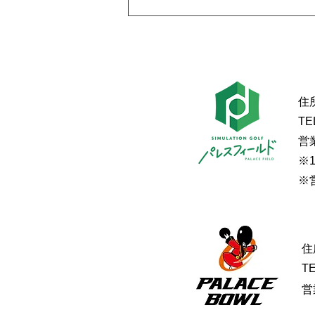
お知らせ
住
TE
営
※
※
住
T
営