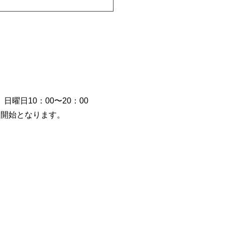
日曜日10：00〜20：00
もやりますパレスフィー
営業開始となります。
ゴルフコンペ！コンペ当
パレスフィールドお休み
りますのでご了承くださ
皆様の参加お待ちしてお
す。