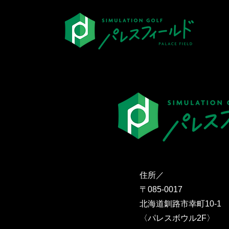
ホーム
住所／
〒085-0017
北海道釧路市幸町10-1
​〈パレスボウル2F〉